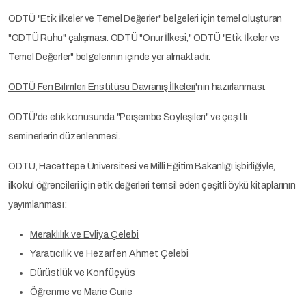
ODTÜ "
Etik İlkeler ve Temel Değerler
" belgeleri için temel oluşturan
"ODTÜ Ruhu" çalışması. ODTÜ "Onur İlkesi," ODTÜ "Etik İlkeler ve
Temel Değerler" belgelerinin içinde yer almaktadır.
ODTÜ Fen Bilimleri Enstitüsü Davranış İlkeleri
'nin hazırlanması.
ODTÜ'de etik konusunda "Perşembe Söyleşileri" ve çeşitli
seminerlerin düzenlenmesi.
ODTÜ, Hacettepe Üniversitesi ve Milli Eğitim Bakanlığı işbirliğiyle,
ilkokul öğrencileri için etik değerleri temsil eden çeşitli öykü kitaplarının
yayımlanması:
Meraklılık ve Evliya Çelebi
Yaratıcılık ve Hezarfen Ahmet Çelebi
Dürüstlük ve Konfüçyüs
Öğrenme ve Marie Curie