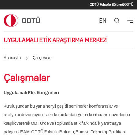
İkincil menü
Ana içeriğe atla
ODTÜ Felsefe Bölümü
ODTÜ
EN
UYGULAMALI ETİK ARAŞTIRMA MERKEZİ
Anasayfa
Çalışmalar
Çalışmalar
Uygulamalı Etik Kongreleri
Kuruluşundan bu yana her yıl çeşitli seminerler, konferanslar ve
atölyeler düzenleyen, farklı kurumlardan gelen konferans davetlerine
karşılık vererek ODTÜ'de ve toplumda etik farkındalık yaratmaya
çalışan UEAM, ODTÜ Felsefe Bölümü, Bilim ve Teknoloji Politikası