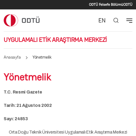
İkincil menü
Ana içeriğe atla
ODTÜ Felsefe Bölümü
ODTÜ
EN
UYGULAMALI ETİK ARAŞTIRMA MERKEZİ
Anasayfa
Yönetmelik
Yönetmelik
T.C. Resmi Gazete
Tarih: 21 Ağustos 2002
Sayı: 24853
Orta Doğu Teknik Üniversitesi Uygulamalı Etik Araştırma Merkezi