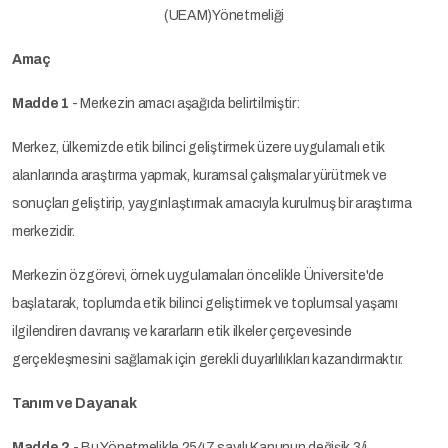
(UEAM)Yönetmeliği
Amaç
Madde 1
- Merkezin amacı aşağıda belirtilmiştir:
Merkez, ülkemizde etik bilinci geliştirmek üzere uygulamalı etik
alanlarında araştırma yapmak, kuramsal çalışmalar yürütmek ve
sonuçları geliştirip, yaygınlaştırmak amacıyla kurulmuş bir araştırma
merkezidir.
Merkezin özgörevi, örnek uygulamaları öncelikle Üniversite'de
başlatarak, toplumda etik bilinci geliştirmek ve toplumsal yaşamı
ilgilendiren davranış ve kararların etik ilkeler çerçevesinde
gerçekleşmesini sağlamak için gerekli duyarlılıkları kazandırmaktır.
Tanım ve Dayanak
Madde 2
- Bu Yönetmelikle 2547 sayılı Kanunun değişik 3/j