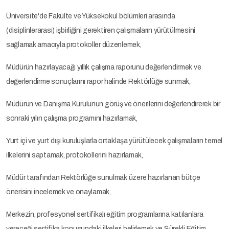
Üniversite'de Fakülte ve Yüksekokul bölümleri arasında
(disiplinlerarası) işbirliğini gerektiren çalışmaların yürütülmesini
sağlamak amacıyla protokoller düzenlemek,
Müdürün hazırlayacağı yıllık çalışma raporunu değerlendirmek ve
değerlendirme sonuçlarını rapor halinde Rektörlüğe sunmak,
Müdürün ve Danışma Kurulunun görüş ve önerilerini değerlendirerek bir
sonraki yılın çalışma programını hazırlamak,
Yurt içi ve yurt dışı kuruluşlarla ortaklaşa yürütülecek çalışmaların temel
ilkelerini saptamak, protokollerini hazırlamak,
Müdür tarafından Rektörlüğe sunulmak üzere hazırlanan bütçe
önerisini incelemek ve onaylamak,
Merkezin, profesyonel sertifikalı eğitim programlarına katılanlara
vereceği sertifika konusundaki ilkeleri belirlemek ve Sürekli Eğitim