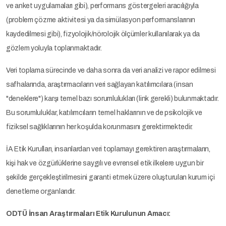
ve anket uygulamaları gibi), performans göstergeleri aracılığıyla
(problem çözme aktivitesi ya da simülasyon performanslarının
kaydedilmesi gibi), fizyolojik/nörolojik ölçümler kullanılarak ya da
gözlem yoluyla toplanmaktadır.
Veri toplama sürecinde ve daha sonra da veri analizi ve rapor edilmesi
safhalarında, araştırmacıların veri sağlayan katılımcılara (insan
"deneklere") karşı temel bazı sorumlulukları (link gerekli) bulunmaktadır.
Bu sorumluluklar, katılımcıların temel haklarının ve de psikolojik ve
fiziksel sağlıklarının her koşulda korunmasını gerektirmektedir.
İA Etik Kurulları, insanlardan veri toplamayı gerektiren araştırmaların,
kişi hak ve özgürlüklerine saygılı ve evrensel etik ilkelere uygun bir
şekilde gerçekleştirilmesini garanti etmek üzere oluşturulan kurum içi
denetleme organlarıdır.
ODTÜ İnsan Araştırmaları Etik Kurulunun Amacı: