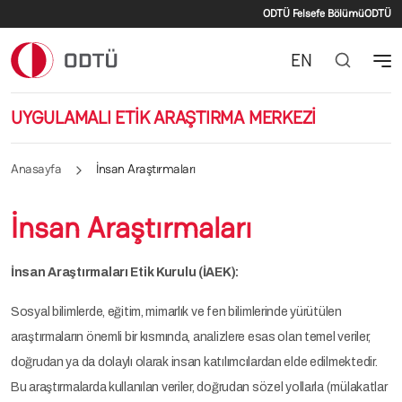
İkincil menü
Ana içeriğe atla
ODTÜ Felsefe Bölümü
ODTÜ
EN
UYGULAMALI ETİK ARAŞTIRMA MERKEZİ
Anasayfa
İnsan Araştırmaları
İnsan Araştırmaları
İnsan Araştırmaları Etik Kurulu (İAEK):
Sosyal bilimlerde, eğitim, mimarlık ve fen bilimlerinde yürütülen
araştırmaların önemli bir kısmında, analizlere esas olan temel veriler,
doğrudan ya da dolaylı olarak insan katılımcılardan elde edilmektedir.
Bu araştırmalarda kullanılan veriler, doğrudan sözel yollarla (mülakatlar