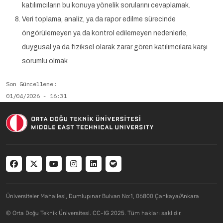
katılımcıların bu konuya yönelik sorularını cevaplamak.
Veri toplama, analiz, ya da rapor edilme sürecinde
öngörülemeyen ya da kontrol edilemeyen nedenlerle,
duygusal ya da fiziksel olarak zarar gören katılımcılara karşı
sorumlu olmak
Son Güncelleme
01/04/2026 - 16:31
Arşivlendi
Üniversiteler Mahallesi, Dumlupınar Bulvarı No:1, 06800 Çankaya/Ankara
© Orta Doğu Teknik Üniversitesi. CC-IG 2025. Tüm hakları saklıdır.