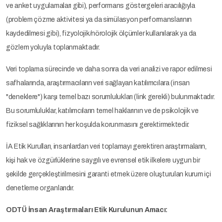
ve anket uygulamaları gibi), performans göstergeleri aracılığıyla
(problem çözme aktivitesi ya da simülasyon performanslarının
kaydedilmesi gibi), fizyolojik/nörolojik ölçümler kullanılarak ya da
gözlem yoluyla toplanmaktadır.
Veri toplama sürecinde ve daha sonra da veri analizi ve rapor edilmesi
safhalarında, araştırmacıların veri sağlayan katılımcılara (insan
"deneklere") karşı temel bazı sorumlulukları (link gerekli) bulunmaktadır.
Bu sorumluluklar, katılımcıların temel haklarının ve de psikolojik ve
fiziksel sağlıklarının her koşulda korunmasını gerektirmektedir.
İA Etik Kurulları, insanlardan veri toplamayı gerektiren araştırmaların,
kişi hak ve özgürlüklerine saygılı ve evrensel etik ilkelere uygun bir
şekilde gerçekleştirilmesini garanti etmek üzere oluşturulan kurum içi
denetleme organlarıdır.
ODTÜ İnsan Araştırmaları Etik Kurulunun Amacı: