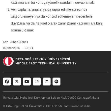
katılımcıların bu konuya yönelik sorularını cevaplamak.
Veri toplama, analiz, ya da rapor edilme sürecinde
öngörülemeyen ya da kontrol edilemeyen nedenlerle,
duygusal ya da fiziksel olarak zarar gören katılımcılara karşı
sorumlu olmak
Son Güncelleme
01/04/2026 - 16:31
Arşivlendi
Üniversiteler Mahallesi, Dumlupınar Bulvarı No:1, 06800 Çankaya/Ankara
© Orta Doğu Teknik Üniversitesi. CC-IG 2025. Tüm hakları saklıdır.