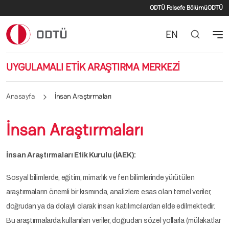
İkincil menü
Ana içeriğe atla
ODTÜ Felsefe Bölümü
ODTÜ
EN
UYGULAMALI ETİK ARAŞTIRMA MERKEZİ
Anasayfa
İnsan Araştırmaları
İnsan Araştırmaları
İnsan Araştırmaları Etik Kurulu (İAEK):
Sosyal bilimlerde, eğitim, mimarlık ve fen bilimlerinde yürütülen
araştırmaların önemli bir kısmında, analizlere esas olan temel veriler,
doğrudan ya da dolaylı olarak insan katılımcılardan elde edilmektedir.
Bu araştırmalarda kullanılan veriler, doğrudan sözel yollarla (mülakatlar