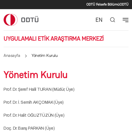
İkincil menü
Ana içeriğe atla
ODTÜ Felsefe Bölümü
ODTÜ
EN
UYGULAMALI ETİK ARAŞTIRMA MERKEZİ
Anasayfa
Yönetim Kurulu
Yönetim Kurulu
Prof. Dr. Şeref Halil TURAN (Müdür, Üye)
Prof. Dr. İ. Semih AKÇOMAK (Üye)
Prof. Dr. Halit OĞUZTÜZÜN (Üye)
Doç. Dr. Barış PARKAN (Üye)