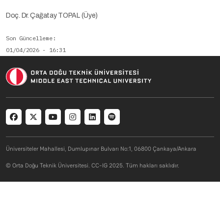
Doç. Dr. Çağatay TOPAL (Üye)
Son Güncelleme
01/04/2026 - 16:31
Arşivlendi
Üniversiteler Mahallesi, Dumlupınar Bulvarı No:1, 06800 Çankaya/Ankara
© Orta Doğu Teknik Üniversitesi. CC-IG 2025. Tüm hakları saklıdır.